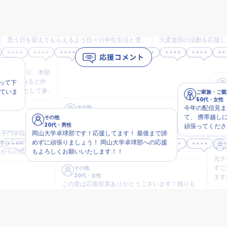
卒業生
その他
40代
・
女性
20歳未満
・
男性
で過ごしたことは貴重な経験だったと30年ほ
いつか僕も柔道部員として活躍
っても日々実感しています。 皆さんにもそう
思っています！なかなか厳しい
日を迎えてもらえるよう日々の学生生活と雪
大柔道部の活動を応援していま
活動を応援しています。
さい！！
秋になり、本部
のをみると外
その
60
総務として参
ご家族・ご親族
金曜日
素敵な外語祭
50代
・
女性
を楽しん
その他
今年の配信見ました。
20代
・
男性
を散歩
て、 携帯越しに見て
その他
九州工業大学「技術実証ハイブリッドロケット開
20代
・
男性
頑張ってください！
発プロジェクト」です！ ご活動応援しておりま
学院大学漕
岡山大学卓球部です！応援してます！ 最後まで諦
す！がんばりましょう！
ampaign
めずに頑張りましょう！ 岡山大学卓球部への応援
在学
20代
の活動にて
もよろしくお願いいたします！！
元チーム
おります
すごく練
その他
20代
・
女性
ますが今
この度は応援投票ありがとうございます！残りも
頑張りましょう！実践女子大学学友会執行委員会
渋谷キャンパスより