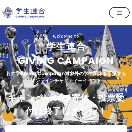
welcome to
学生連合
GIVING CAMPAIGN
各大学Giving Campaign対象外の学生団体
を応援する
オンラインチャリティーイベント
キャンペーンの寄付・投票受
付は終了しました！