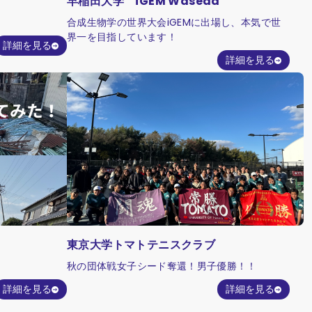
早稲田大学 iGEM Waseda
合成生物学の世界大会iGEMに出場し、本気で世
界一を目指しています！
詳細を見る
詳細を見る
東京大学トマトテニスクラブ
秋の団体戦女子シード奪還！男子優勝！！
詳細を見る
詳細を見る