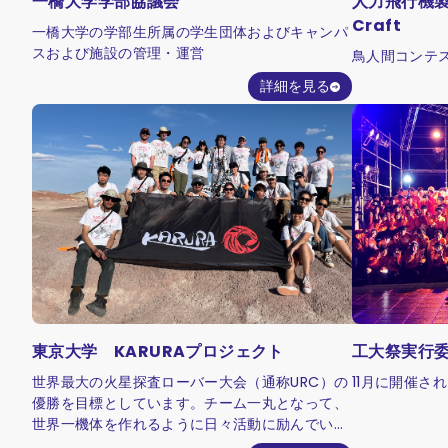
一橋大学学部協議会
人力飛行機製
Craft
一橋大学の学部生所属の学生団体およびキャンパ
スおよび施設の管理・運営
鳥人間コンテス
詳細を見る
東京大学 KARURAプロジェクト
工大祭実行
世界最大の火星探査ローバー大会（通称URC）の
11月に開催さ
優勝を目標としています。チーム一丸となって、
世界一機体を作れるように日々活動に励んでいま
す！