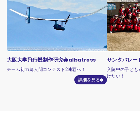
にて「近大ス
です。本イベ
戦心や団結力
方々すべてが
継続的に次世
て、持続可能
大阪大学飛行機制作研究会albatross
サンタパレー
チーム初の鳥人間コンテスト2連覇へ！
入院中の子ども
けたい！
詳細を見る