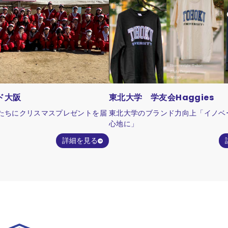
ポーツフェスティバル」を開催予定
ントを通じて、学生一人ひとりの挑
を形にし、観客・参加者・地域の
楽しめる空間を創出します。また、
代へと引き継がれる大学文化とし
な運営体制を築いていきます。
ド大阪
東北大学 学友会Haggies
たちにクリスマスプレゼントを届
東北大学のブランド力向上「イノベ
心地に」
詳細を見る