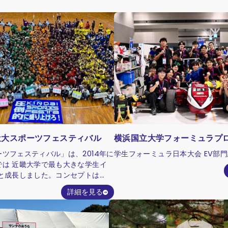
近大スポーツフェスティバル
横浜国立大学フォーミュラプ
ツフェスティバル」は、2014年に
学生フォーミュラ日本大会 EV部
では 近畿大学で最も大きな学生イ
へと成長しました。コンセプトは
本学生から圧倒的に盛り上げる」。
詳細を見る
と、学部や学年を超えた仲間が一堂
大規模なスポーツイベントをつくり
 2026年2月には八尾総合体育館