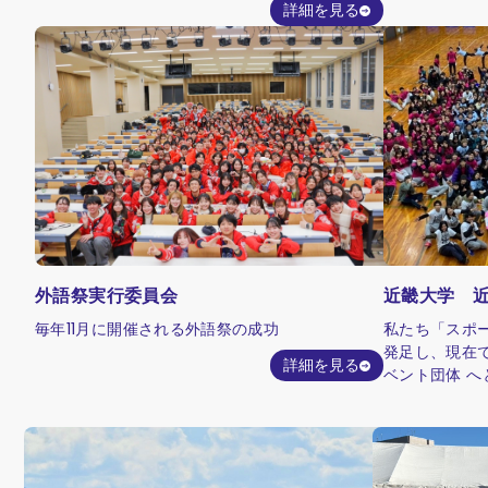
詳細を見る
外語祭実行委員会
近畿大学 
毎年11月に開催される外語祭の成功
私たち「スポー
発足し、現在
詳細を見る
ベント団体 
「近畿大学を
この想いのも
に会し、毎年
上げています。