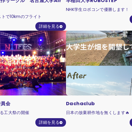
作サークル 名古屋大学Air
早稲田大学ROBOSTEP
NHK学生ロボコンで優勝します！
トで10kmのフライト
詳細を見る
委員会
Dachaclub
れる工大祭の開催
日本の放棄耕作地を無くします🔥
詳細を見る