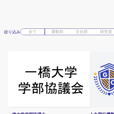
全て
運動部
文化部
研究室
絞り込み